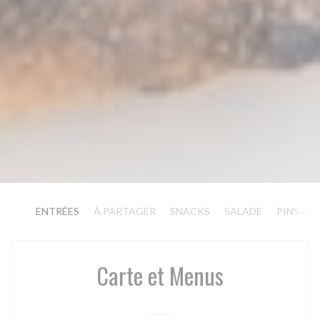
ENTRÉES
À PARTAGER
SNACKS
SALADE
PINSA 
Carte et Menus