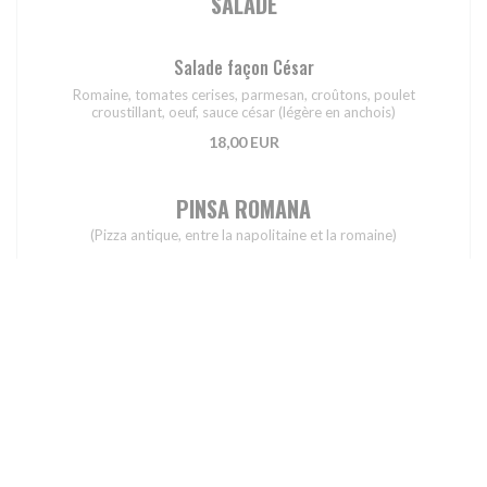
SALADE
Salade façon César
Romaine, tomates cerises, parmesan, croûtons, poulet
croustillant, oeuf, sauce césar (légère en anchois)
18,00 EUR
PINSA ROMANA
(Pizza antique, entre la napolitaine et la romaine)
Margherita
Sauce tomate maison, Mozzarella, basilic
10,00 EUR
Margherita 3 Formaggi
Sauce tomate maison, Mozzarella, Scamorza fumée,
roquette, tomates cerises, copeaux de parmesan