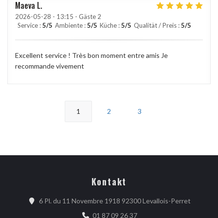
Maeva
L
2026-05-28
- 13:15 - Gäste 2
Service
:
5
/5
Ambiente
:
5
/5
Küche
:
5
/5
Qualität / Preis
:
5
/5
Excellent service ! Très bon moment entre amis Je
recommande vivement
1
2
3
Kontakt
((öffnet 
6 Pl. du 11 Novembre 1918 92300 Levallois-Perret
01 87 09 26 37