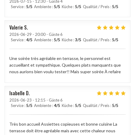
2026-07-15
- 12:30 - Gäste 4
Service
:
5
/5
Ambiente
:
5
/5
Küche
:
5
/5
Qualität / Preis
:
5
/5
Valerie
S
2026-06-29
- 20:00 - Gäste 6
Service
:
4
/5
Ambiente
:
5
/5
Küche
:
3
/5
Qualität / Preis
:
5
/5
Une soirée très agréable en terrasse, le personnel est
accueillant et sympathique. Quelques plats manquants que
nous aurions bien voulu tester!! Mais super soirée À refaire
Isabelle
D
2026-06-23
- 12:15 - Gäste 6
Service
:
5
/5
Ambiente
:
4
/5
Küche
:
5
/5
Qualität / Preis
:
5
/5
Très bon accueil Assiettes copieuses et bonne cuisine La
terrasse doit être agréable mais avec cette chaleur nous