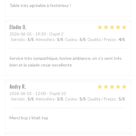
Table très agréable à l'extérieur !
Elodie
O
2026-06-01
- 19:30 - Ospiti 2
Servizio
:
5
/5
Atmosfera
:
5
/5
Cucina
:
5
/5
Qualità / Prezzo
:
4
/5
Service très sympathique, bonne ambiance, on s'y sent très
bien et la salade cesar excellente
Andry
R
2026-06-01
- 12:00 - Ospiti 10
Servizio
:
5
/5
Atmosfera
:
5
/5
Cucina
:
5
/5
Qualità / Prezzo
:
5
/5
Merci bcp c'était top