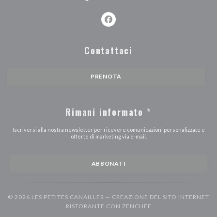
Facebook ((apre una nuova finest
Contattaci
PRENOTA
Rimani informato
*
Iscriversi alla nostra newsletter per ricevere comunicazioni personalizzate e
offerte di marketing via e-mail.
ABBONATI
© 2026 LES PETITES CANAILLES — CREAZIONE DEL SITO INTERNET
((APRE UNA NUOVA F
RISTORANTE CON
ZENCHEF