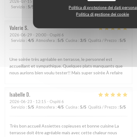
2026-07-15
- 12:30 - Ospiti 4
Servizio
:
5
/5
Atmosfera
:
5
/5
Cucina
:
5
/5
Qualità / Prezzo
:
5
/5
Politica di protezione dei dati personal
Politica di gestione dei cookie
Valerie
S
2026-06-29
- 20:00 - Ospiti 6
Servizio
:
4
/5
Atmosfera
:
5
/5
Cucina
:
3
/5
Qualità / Prezzo
:
5
/5
Une soirée très agréable en terrasse, le personnel est
accueillant et sympathique. Quelques plats manquants que
nous aurions bien voulu tester!! Mais super soirée À refaire
Isabelle
D
2026-06-23
- 12:15 - Ospiti 6
Servizio
:
5
/5
Atmosfera
:
4
/5
Cucina
:
5
/5
Qualità / Prezzo
:
5
/5
Très bon accueil Assiettes copieuses et bonne cuisine La
terrasse doit être agréable mais avec cette chaleur nous