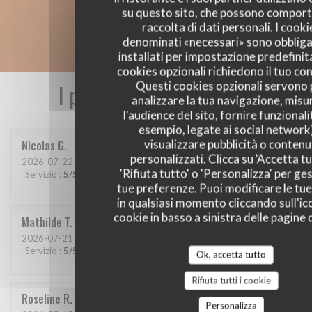
su questo sito, che possono comport
raccolta di dati personali. I cooki
denominati «necessari» sono obbliga
installati per impostazione predefinita
cookies opzionali richiedono il tuo co
Questi cookies opzionali servono 
I pareri dei nostri clienti
analizzare la tua navigazione, misu
l'audience del sito, fornire funzionali
esempio, legate ai social network
visualizzare pubblicità o contenu
Nicolas
G
personalizzati. Clicca su 'Accetta tu
2026-07-22
- 12:30 - Ospiti 4
'Rifiuta tutto' o 'Personalizza' per ges
Servizio
:
5
/5
Atmosfera
:
5
/5
Cucina
:
5
/5
Qualità / Prezzo
:
5
/5
tue preferenze. Puoi modificare le tue
in qualsiasi momento cliccando sull'ic
cookie in basso a sinistra delle pagine d
Mathilde
T
2026-07-21
- 19:30 - Ospiti 6
Servizio
:
5
/5
Atmosfera
:
5
/5
Cucina
:
5
/5
Qualità / Prezzo
:
5
/5
Ok, accetta tutto
Rifiuta tutti i cookie
Roseline
R
Personalizza