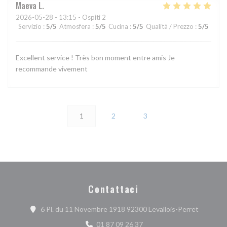
Maeva
L
2026-05-28
- 13:15 - Ospiti 2
Servizio
:
5
/5
Atmosfera
:
5
/5
Cucina
:
5
/5
Qualità / Prezzo
:
5
/5
Excellent service ! Très bon moment entre amis Je
recommande vivement
1
2
3
Contattaci
((apre un
6 Pl. du 11 Novembre 1918 92300 Levallois-Perret
01 87 09 26 37