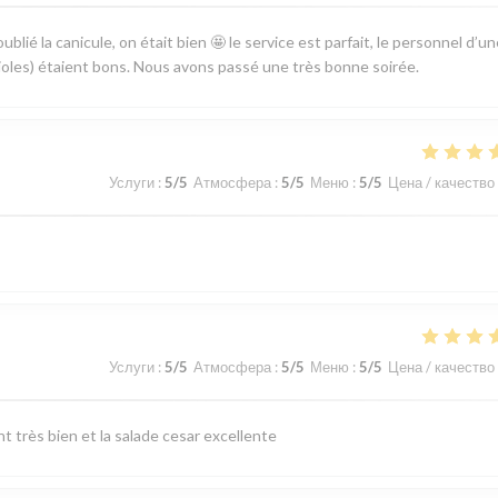
lié la canicule, on était bien 🤩 le service est parfait, le personnel d’un
avioles) étaient bons. Nous avons passé une très bonne soirée.
Услуги
:
5
/5
Атмосфера
:
5
/5
Меню
:
5
/5
Цена / качество
Услуги
:
5
/5
Атмосфера
:
5
/5
Меню
:
5
/5
Цена / качество
 très bien et la salade cesar excellente