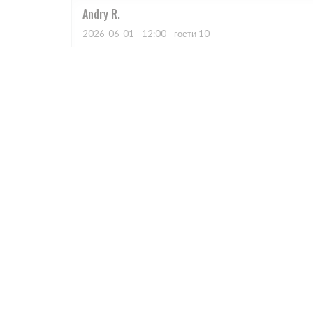
Andry
R
2026-06-01
- 12:00 - гости 10
Merci bcp c'était top
Maeva
L
2026-05-28
- 13:15 - гости 2
Excellent service ! Très bon moment entre amis Je