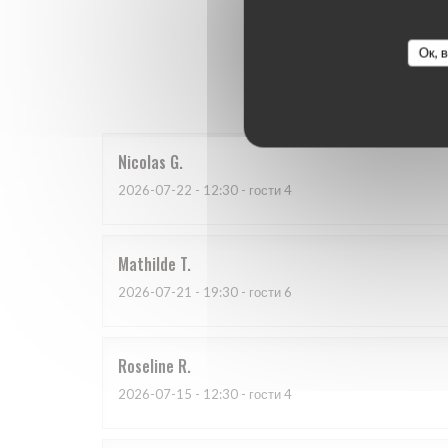
Ок, 
Оценки 
Nicolas
G
2026-07-22
- 12:30 - гости 4
Mathilde
T
2026-07-21
- 19:30 - гости 6
Roseline
R
2026-07-15
- 12:30 - гости 4