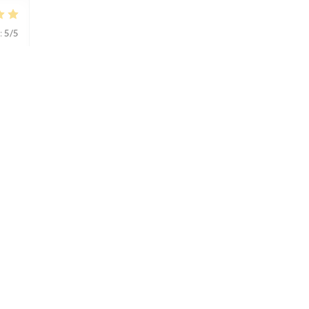
:
5
/5
:
5
/5