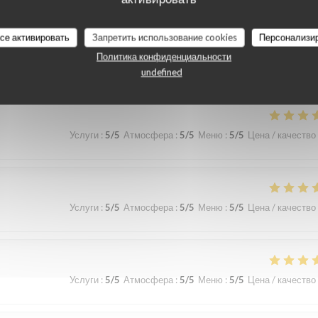
все активировать
Запретить использование cookies
Персонализи
наших посетителей
Политика конфиденциальности
undefined
Услуги
:
5
/5
Атмосфера
:
5
/5
Меню
:
5
/5
Цена / качество
Услуги
:
5
/5
Атмосфера
:
5
/5
Меню
:
5
/5
Цена / качество
Услуги
:
5
/5
Атмосфера
:
5
/5
Меню
:
5
/5
Цена / качество