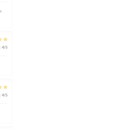
e
:
4
/5
:
4
/5