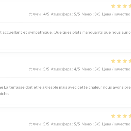
Услуги
:
4
/5
Атмосфера
:
5
/5
Меню
:
3
/5
Цена / качество
est accueillant et sympathique. Quelques plats manquants que nous auri
Услуги
:
5
/5
Атмосфера
:
4
/5
Меню
:
5
/5
Цена / качество
e La terrasse doit être agréable mais avec cette chaleur nous avons pré
aîchis
Услуги
:
5
/5
Атмосфера
:
5
/5
Меню
:
5
/5
Цена / качество