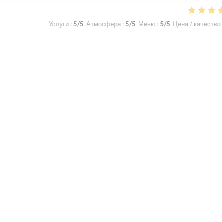
Услуги
:
5
/5
Атмосфера
:
5
/5
Меню
:
5
/5
Цена / качество
Услуги
:
5
/5
Атмосфера
:
5
/5
Меню
:
5
/5
Цена / качество
 recommande vivement
1
2
3