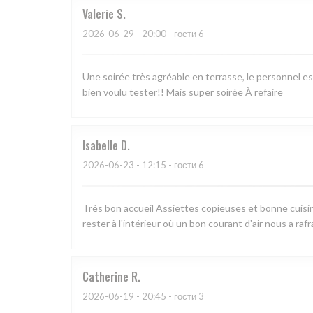
Valerie
S
2026-06-29
- 20:00 - гости 6
Une soirée très agréable en terrasse, le personnel 
bien voulu tester!! Mais super soirée À refaire
Isabelle
D
2026-06-23
- 12:15 - гости 6
Très bon accueil Assiettes copieuses et bonne cuisin
rester à l'intérieur où un bon courant d'air nous a rafr
Catherine
R
2026-06-19
- 20:45 - гости 3