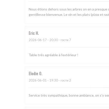
Nous étions dehors sous les arbres on en a presque oub
gentillesse bienvenue. Le vin et les plats (pizza et r
Eric
H
2026-06-17
- 20:30 - гости 7
Table très agréable à l'extérieur !
Elodie
O
2026-06-01
- 19:30 - гости 2
Service très sympathique, bonne ambiance, on s'y sent