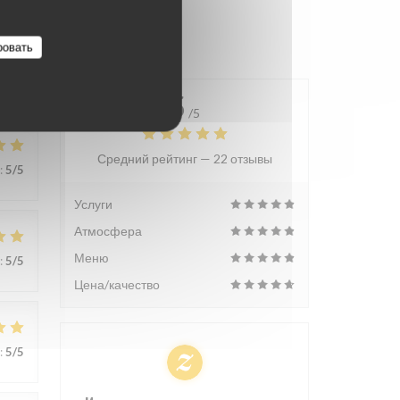
ровать
5
/5
Средний рейтинг —
22 отзывы
:
5
/5
Услуги
Атмосфера
Меню
:
5
/5
Цена/качество
:
5
/5