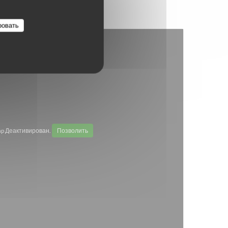
ровать
p Деактивирован.
Позволить