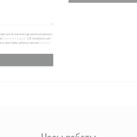
to opt out of marketing communications.
 at
tpsonline.org.uk
. US residents can
ess your data, please see our
privacy