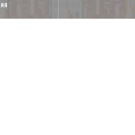
ЦИЯ
, терраса, Вай-фай