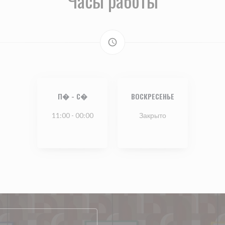
Часы работы
access_time
П�
-
С�
ВОСКРЕСЕНЬЕ
11:00 - 00:00
Закрыто