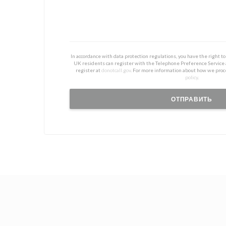
In accordance with data protection regulations, you have the right 
UK residents can register with the Telephone Preference Service
register at
donotcall.gov
. For more information about how we proc
policy
.