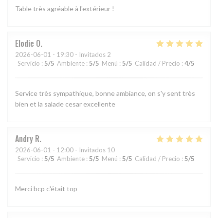
Table très agréable à l'extérieur !
Elodie
O
2026-06-01
- 19:30 - Invitados 2
Servicio
:
5
/5
Ambiente
:
5
/5
Menú
:
5
/5
Calidad / Precio
:
4
/5
Service très sympathique, bonne ambiance, on s'y sent très
bien et la salade cesar excellente
Andry
R
2026-06-01
- 12:00 - Invitados 10
Servicio
:
5
/5
Ambiente
:
5
/5
Menú
:
5
/5
Calidad / Precio
:
5
/5
Merci bcp c'était top