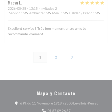
Maeva
L
2026-05-28
- 13:15 - Invitados 2
Servicio
:
5
/5
Ambiente
:
5
/5
Menú
:
5
/5
Calidad / Precio
:
5
/5
Excellent service ! Très bon moment entre amis Je
recommande vivement
1
2
3
Mapa y Contacto
((abre en
6 Pl. du 11 Novembre 1918 92300 Levallois-Perret
01 87 09 26 37