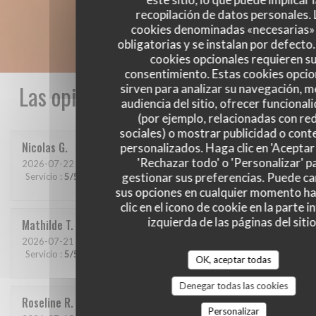
recopilación de datos personales. 
cookies denominadas «necesarias»
obligatorias y se instalan por defecto
cookies opcionales requieren s
consentimiento. Estas cookies opcio
Las opiniones de nuestros clientes
sirven para analizar su navegación, me
audiencia del sitio, ofrecer funcional
(por ejemplo, relacionadas con re
sociales) o mostrar publicidad o cont
Nicolas
G
personalizados. Haga clic en 'Aceptar 
'Rechazar todo' o 'Personalizar' p
2026-07-22
- 12:30 - Invitados 4
gestionar sus preferencias. Puede c
Servicio
:
5
/5
Ambiente
:
5
/5
Menú
:
5
/5
Calidad / Precio
:
5
/5
sus opciones en cualquier momento h
clic en el icono de cookie en la parte i
izquierda de las páginas del sitio
Mathilde
T
2026-07-21
- 19:30 - Invitados 6
Servicio
:
5
/5
Ambiente
:
5
/5
Menú
:
5
/5
Calidad / Precio
:
5
/5
OK, aceptar todas
Denegar todas las cookies
Roseline
R
Personalizar