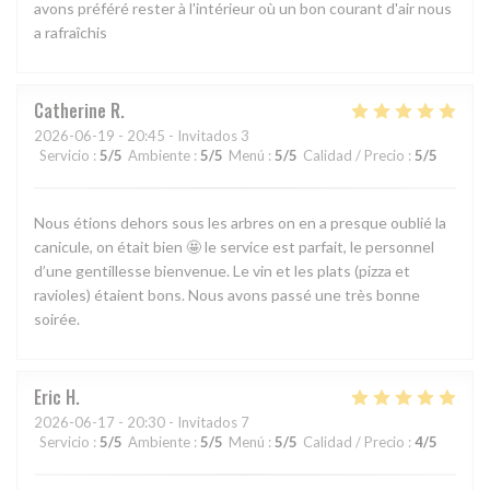
avons préféré rester à l'intérieur où un bon courant d'air nous
a rafraîchis
Catherine
R
2026-06-19
- 20:45 - Invitados 3
Servicio
:
5
/5
Ambiente
:
5
/5
Menú
:
5
/5
Calidad / Precio
:
5
/5
Nous étions dehors sous les arbres on en a presque oublié la
canicule, on était bien 🤩 le service est parfait, le personnel
d’une gentillesse bienvenue. Le vin et les plats (pizza et
ravioles) étaient bons. Nous avons passé une très bonne
soirée.
Eric
H
2026-06-17
- 20:30 - Invitados 7
Servicio
:
5
/5
Ambiente
:
5
/5
Menú
:
5
/5
Calidad / Precio
:
4
/5